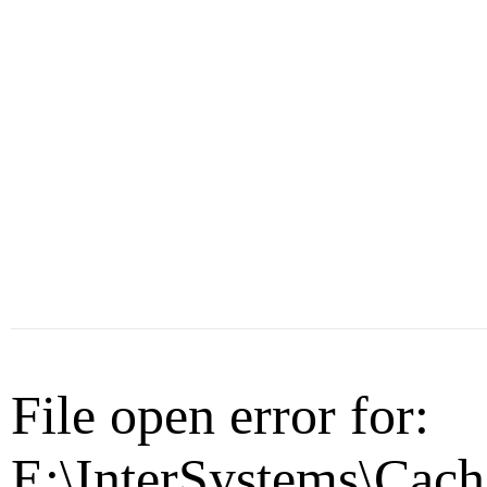
File open error for:
E:\InterSystems\Cach