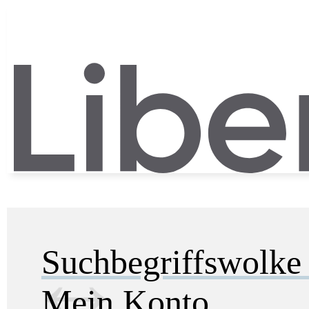
Suchbegriffswolk
Mein Konto