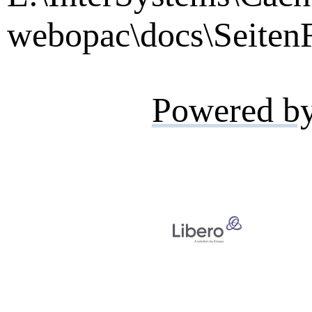
webopac\docs\SeitenF
Powered b