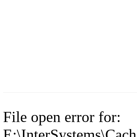
File open error for:
E:\InterSystems\Cach