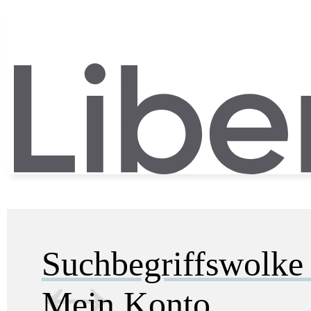
Suchbegriffswolk
Mein Konto