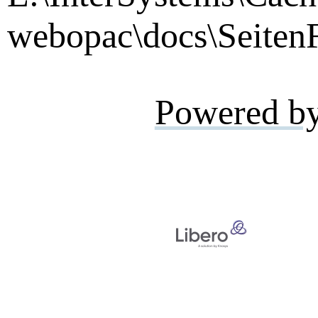
webopac\docs\SeitenF
Powered b