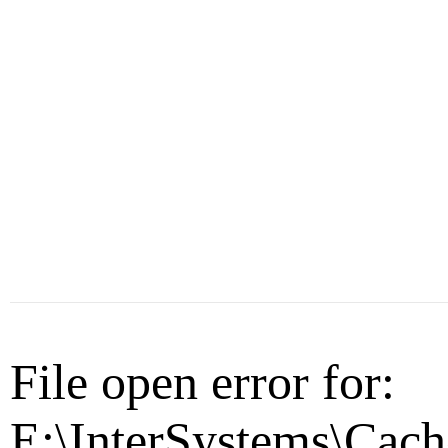
File open error for:
E:\InterSystems\Cach