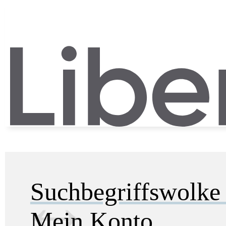
Suchbegriffswolk
Mein Konto