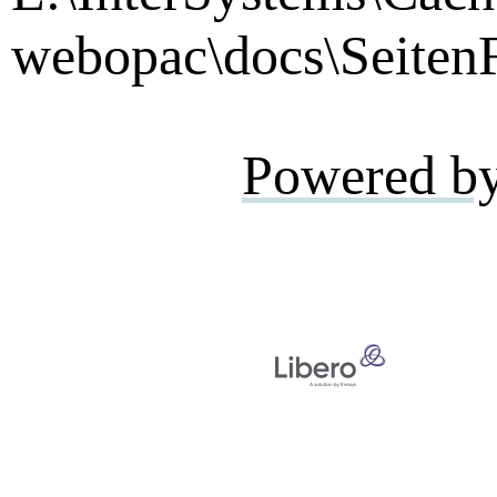
webopac\docs\SeitenF
Powered b