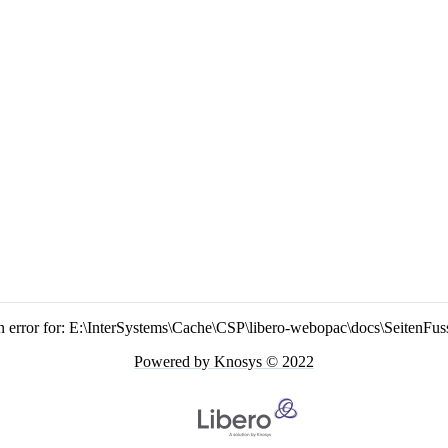
n error for: E:\InterSystems\Cache\CSP\libero-webopac\docs\SeitenFus
Powered by Knosys © 2022