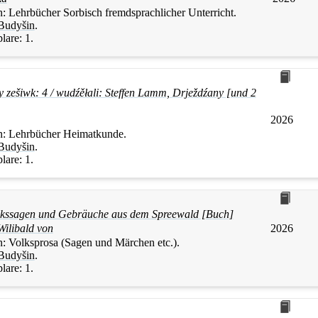
n:
Lehrbücher Sorbisch fremdsprachlicher Unterricht.
Budyšin
.
lare:
1.
y zešiwk: 4 / wudźěłali: Steffen Lamm, Drježdźany [und 2
2026
n:
Lehrbücher Heimatkunde.
Budyšin
.
lare:
1.
lkssagen und Gebräuche aus dem Spreewald [Buch]
Wilibald von
2026
n:
Volksprosa (Sagen und Märchen etc.).
Budyšin
.
lare:
1.