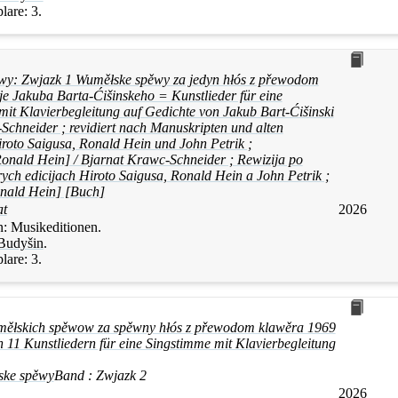
lare:
3.
y: Zwjazk 1 Wuměłske spěwy za jedyn hłós z přewodom
e Jakuba Barta-Ćišinskeho = Kunstlieder für eine
it Klavierbegleitung auf Gedichte von Jakub Bart-Ćišinski
Schneider ; revidiert nach Manuskripten und alten
roto Saigusa, Ronald Hein und John Petrik ;
onald Hein] / Bjarnat Krawc-Schneider ; Rewizija po
rych edicijach Hiroto Saigusa, Ronald Hein a John Petrik ;
nald Hein] [Buch]
at
2026
n:
Musikeditionen.
Budyšin
.
lare:
3.
měłskich spěwow za spěwny hłós z přewodom klawěra 1969
11 Kunstliedern für eine Singstimme mit Klavierbegleitung
ske spěwy
Band :
Zwjazk 2
2026