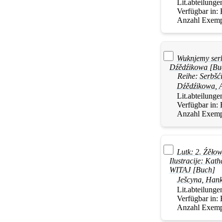
Lit.abteilunge
Verfügbar in:
Anzahl Exemp
Wuknjemy serb
Dźědźikowa [Bu
Reihe:
Serbšć
Dźědźikowa, A
Lit.abteilunge
Verfügbar in:
Anzahl Exemp
Lutk: 2. Źěłow
Ilustracije: Ka
WITAJ [Buch]
Ješcyna, Han
Lit.abteilunge
Verfügbar in:
Anzahl Exemp