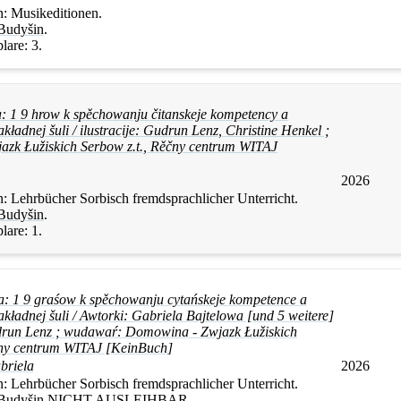
n:
Musikeditionen.
Budyšin
.
lare:
3.
: 1 9 hrow k spěchowanju čitanskeje kompetency a
kładnej šuli / ilustracije: Gudrun Lenz, Christine Henkel ;
zk Łužiskich Serbow z.t., Rěčny centrum WITAJ
2026
n:
Lehrbücher Sorbisch fremdsprachlicher Unterricht.
Budyšin
.
lare:
1.
: 1 9 graśow k spěchowanju cytańskeje kompetence a
kładnej šuli / Awtorki: Gabriela Bajtelowa [und 5 weitere]
Gudrun Lenz ; wudawaŕ: Domowina - Zwjazk Łužiskich
cny centrum WITAJ [KeinBuch]
briela
2026
n:
Lehrbücher Sorbisch fremdsprachlicher Unterricht.
Budyšin
NICHT AUSLEIHBAR
.