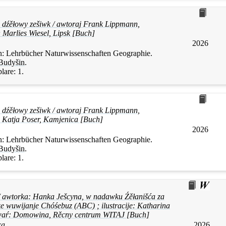
 dźěłowy zešiwk / awtoraj Frank Lippmann,
 Marlies Wiesel, Lipsk [Buch]
2026
n:
Lehrbücher Naturwissenschaften Geographie.
Budyšin
.
lare:
1.
 dźěłowy zešiwk / awtoraj Frank Lippmann,
, Katja Poser, Kamjenica [Buch]
2026
n:
Lehrbücher Naturwissenschaften Geographie.
Budyšin
.
lare:
1.
 / awtorka: Hanka Ješcyna, w nadawku Źěłanišća za
e wuwijanje Chóśebuz (ABC) ; ilustracije: Katharina
waŕ: Domowina, Rěcny centrum WITAJ [Buch]
ka
2026