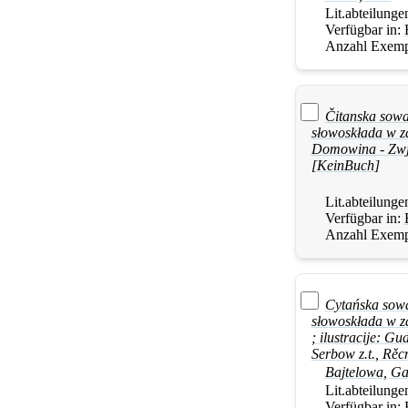
Lit.abteilunge
Verfügbar in:
Anzahl Exemp
Čitanska sowa
słowoskłada w za
Domowina - Zwja
[KeinBuch]
Lit.abteilunge
Verfügbar in:
Anzahl Exemp
Cytańska sowa
słowoskłada w za
; ilustracije: 
Serbow z.t., Rě
Bajtelowa, Ga
Lit.abteilunge
Verfügbar in: