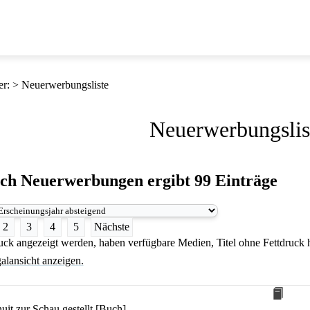
er
:
Neuerwerbungsliste
Neuerwerbungslis
ach
Neuerwerbungen
ergibt
99
Einträge
2
3
4
5
Nächste
druck angezeigt werden, haben verfügbare Medien, Titel ohne Fettdruck
alansicht anzeigen.
uit zur Schau gestellt [Buch]