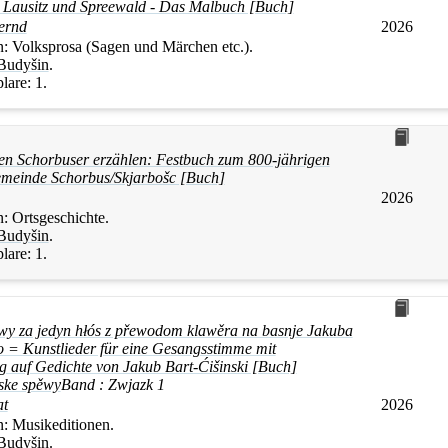
 Lausitz und Spreewald - Das Malbuch [Buch]
Bernd
2026
n:
Volksprosa (Sagen und Märchen etc.).
Budyšin
.
lare:
1.
en Schorbuser erzählen: Festbuch zum 800-jährigen
meinde Schorbus/Skjarbošc [Buch]
2026
n:
Ortsgeschichte.
Budyšin
.
lare:
1.
y za jedyn hłós z přewodom klawěra na basnje Jakuba
o = Kunstlieder für eine Gesangsstimme mit
g auf Gedichte von Jakub Bart-Ćišinski [Buch]
ske spěwy
Band :
Zwjazk 1
at
2026
n:
Musikeditionen.
Budyšin
.