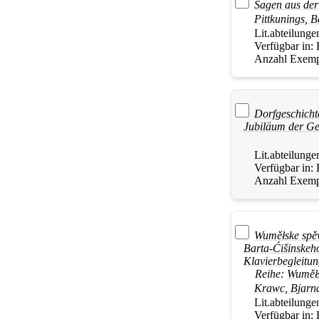
Sagen aus der
Pittkunings, 
Lit.abteilunge
Verfügbar in:
Anzahl Exemp
Dorfgeschicht
Jubiläum der Ge
Lit.abteilunge
Verfügbar in:
Anzahl Exemp
Wuměłske spěw
Barta-Ćišinskeh
Klavierbegleitun
Reihe:
Wuměł
Krawc, Bjarn
Lit.abteilunge
Verfügbar in: