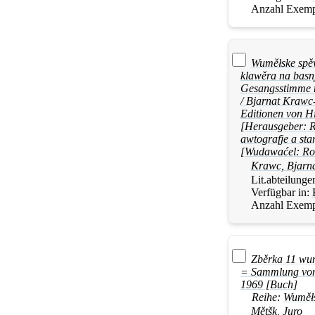
Anzahl Exemp
Wuměłske spěw
klawěra na basnj
Gesangsstimme m
/ Bjarnat Krawc-
Editionen von Hi
[Herausgeber: R
awtografje a sta
[Wudawaćel: Ro
Krawc, Bjarn
Lit.abteilunge
Verfügbar in:
Anzahl Exemp
Zběrka 11 wu
= Sammlung von 
1969 [Buch]
Reihe:
Wuměł
Mětšk, Juro