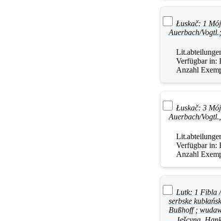
Łuskač: 1 Mój
Auerbach/Vogtl.;
Lit.abteilunge
Verfügbar in:
Anzahl Exemp
Łuskač: 3 Mój
Auerbach/Vogtl.
Lit.abteilunge
Verfügbar in:
Anzahl Exemp
Lutk: 1 Fibla
serbske kubłańsk
Bußhoff ; wuda
Ješcyna, Han