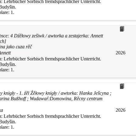
n:
Lehrbücher Sorbisch fremdsprachlicher Unterricht.
Budyšin
.
lare:
1.
sce: 4 Dźěłowy zešiwk / awtorka a zestajerka: Annett
ch]
ina jako cuza rěč
nnett
2026
n:
Lehrbücher Sorbisch fremdsprachlicher Unterricht.
Budyšin
.
lare:
1.
y knigły - 1. źěl Źěłowy knigły / awtorka: Hanka Ješcyna ;
tharina Bußhoff ; Wudawaŕ:Domowina, Rěcny centrum
ka
2026
n:
Lehrbücher Sorbisch fremdsprachlicher Unterricht.
Budyšin
.
lare:
1.