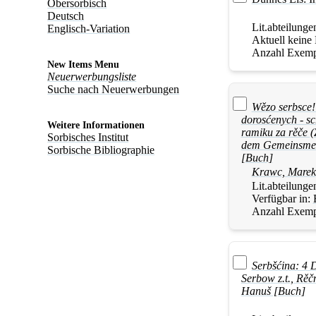
Obersorbisch
Deutsch
Lit.abteilunge
Englisch-Variation
Aktuell keine
Anzahl Exemp
New Items Menu
Neuerwerbungsliste
Suche nach Neuerwerbungen
Wězo serbsce!
dorosćenych - s
Weitere Informationen
ramiku za rěče 
Sorbisches Institut
dem Gemeinsmen
Sorbische Bibliographie
[Buch]
Krawc, Marek
Lit.abteilunge
Verfügbar in:
Anzahl Exemp
Serbšćina: 4 
Serbow z.t., Rěč
Hanuš [Buch]