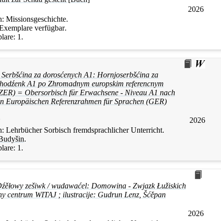
2026
n:
Missionsgeschichte.
 Exemplare verfügbar
.
lare:
1.
 Serbšćina za dorosćenych A1: Hornjoserbšćina za
chodźenk A1 po Zhromadnym europskim referencnym
(ZER) = Obersorbisch für Erwachsene - Niveau A1 nach
 Europäischen Referenzrahmen für Sprachen (GER)
2026
n:
Lehrbücher Sorbisch fremdsprachlicher Unterricht.
Budyšin
.
lare:
1.
Dźěłowy zešiwk / wudawaćel: Domowina - Zwjazk Łužiskich
ny centrum WITAJ ; ilustracije: Gudrun Lenz, Šćěpan
2026