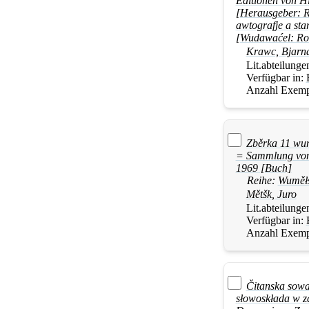
Editionen von Hi
[Herausgeber: R
awtografje a sta
[Wudawaćel: Ro
Krawc, Bjarn
Lit.abteilunge
Verfügbar in:
Anzahl Exemp
Zběrka 11 wu
= Sammlung von 
1969 [Buch]
Reihe:
Wuměł
Mětšk, Juro
Lit.abteilunge
Verfügbar in:
Anzahl Exemp
Čitanska sowa
słowoskłada w za