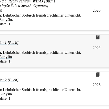
w z.t., Rěčny centrum WITAJ [Buch]
e Wyše Šule a Serbski Gymnazij
it
2026
n:
Lehrbücher Sorbisch fremdsprachlicher Unterricht.
Budyšin
.
lare:
1.
a: 1 [Buch]
2026
n:
Lehrbücher Sorbisch fremdsprachlicher Unterricht.
Budyšin
.
lare:
1.
a: 2 [Buch]
2026
n:
Lehrbücher Sorbisch fremdsprachlicher Unterricht.
Budyšin
.
lare:
1.