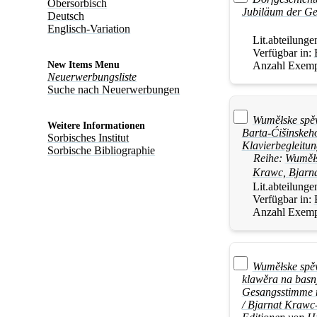
Obersorbisch
Jubiläum der Ge
Deutsch
Englisch-Variation
Lit.abteilunge
Verfügbar in:
Anzahl Exemp
New Items Menu
Neuerwerbungsliste
Suche nach Neuerwerbungen
Wuměłske spěw
Weitere Informationen
Barta-Ćišinskeh
Sorbisches Institut
Klavierbegleitun
Sorbische Bibliographie
Reihe:
Wuměł
Krawc, Bjarn
Lit.abteilunge
Verfügbar in:
Anzahl Exemp
Wuměłske spěw
klawěra na basnj
Gesangsstimme m
/ Bjarnat Krawc-