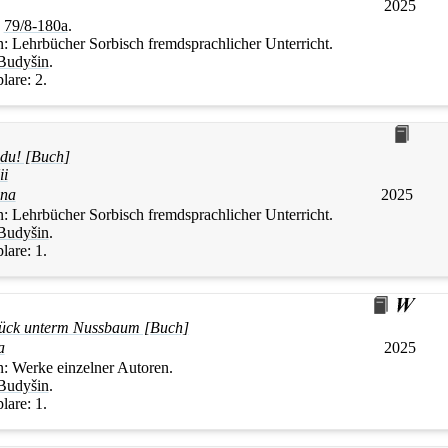
2025
:
79/8-180a
.
n:
Lehrbücher Sorbisch fremdsprachlicher Unterricht.
Budyšin
.
lare:
2.
odu! [Buch]
i
ina
2025
n:
Lehrbücher Sorbisch fremdsprachlicher Unterricht.
Budyšin
.
lare:
1.
ück unterm Nussbaum [Buch]
a
2025
n:
Werke einzelner Autoren.
Budyšin
.
lare:
1.