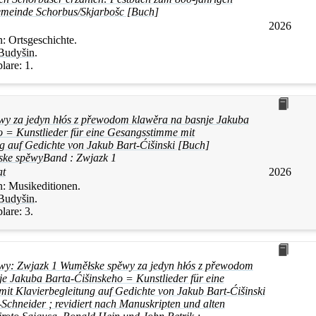
meinde Schorbus/Skjarbošc [Buch]
2026
n:
Ortsgeschichte.
Budyšin
.
lare:
1.
y za jedyn hłós z přewodom klawěra na basnje Jakuba
o = Kunstlieder für eine Gesangsstimme mit
g auf Gedichte von Jakub Bart-Ćišinski [Buch]
ske spěwy
Band :
Zwjazk 1
at
2026
n:
Musikeditionen.
Budyšin
.
lare:
3.
y: Zwjazk 1 Wuměłske spěwy za jedyn hłós z přewodom
e Jakuba Barta-Ćišinskeho = Kunstlieder für eine
it Klavierbegleitung auf Gedichte von Jakub Bart-Ćišinski
Schneider ; revidiert nach Manuskripten und alten