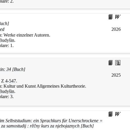
lare:
2.
Buch]
ied
2026
n:
Werke einzelner Autoren.
Budyšin
.
lare:
1.
in: 34 [Buch]
2025
:
Z 4-547
.
n:
Kultur und Kunst Allgemeines Kulturtheorie.
Budyšin
.
lare:
3.
im Selbststudium: ein Sprachkurs für Unerschrockene =
za samostudij : rěčny kurs za njebojaznych [Buch]