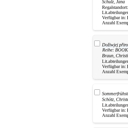
Schulz, Jana
Regalstandort
Lit.abteilunge
Verfügbar in:
Anzahl Exemp
Dožiwjej přir
Reihe:
BOOKi
Braun, Christ
Lit.abteilunge
Verfügbar in:
Anzahl Exemp
Sommerfrühst
Schötz, Christ
Lit.abteilunge
Verfügbar in:
Anzahl Exemp