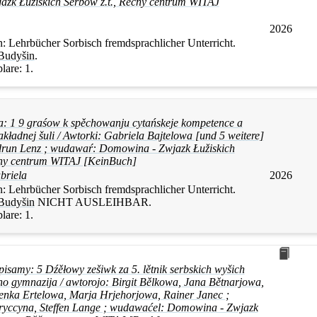
zk Łužiskich Serbow z.t., Rěčny centrum WITAJ
2026
n:
Lehrbücher Sorbisch fremdsprachlicher Unterricht.
Budyšin
.
lare:
1.
: 1 9 graśow k spěchowanju cytańskeje kompetence a
kładnej šuli / Awtorki: Gabriela Bajtelowa [und 5 weitere]
Gudrun Lenz ; wudawaŕ: Domowina - Zwjazk Łužiskich
cny centrum WITAJ [KeinBuch]
briela
2026
n:
Lehrbücher Sorbisch fremdsprachlicher Unterricht.
Budyšin
NICHT AUSLEIHBAR
.
lare:
1.
isamy: 5 Dźěłowy zešiwk za 5. lětnik serbskich wyšich
ho gymnazija / awtorojo: Birgit Bělkowa, Jana Bětnarjowa,
enka Ertelowa, Marja Hrjehorjowa, Rainer Janec ;
 Bryccyna, Steffen Lange ; wudawaćel: Domowina - Zwjazk