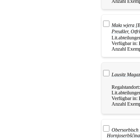
Anzahl Exemp
Mała wjera [
Preußler, Otfr
Lit.abteilunge
Verfügbar in:
Anzahl Exemp
Lausitz Magaz
Regalstandort
Lit.abteilunge
Verfügbar in:
Anzahl Exemp
Obersorbisch 
Hornjoserbšćina 