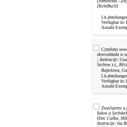
Domowina - Zwja
[KeinBuch]
Lit.abteilunge
Verfügbar in:
Anzahl Exemp
Cytańska sowa
słowoskłada w za
; ilustracije: 
Serbow z.t., Rě
Bajtelowa, Ga
Lit.abteilunge
Verfügbar in:
Anzahl Exemp
Zwučujemy a p
šulow a Serbske
Hinc Cuška, Mil
ilustracije: Isa