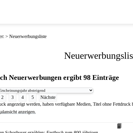
er
:
Neuerwerbungsliste
Neuerwerbungslis
ach
Neuerwerbungen
ergibt
98
Einträge
2
3
4
5
Nächste
druck angezeigt werden, haben verfügbare Medien, Titel ohne Fettdruck
alansicht anzeigen.
en Schorbuser erzählen: Festbuch zum 800-jährigen