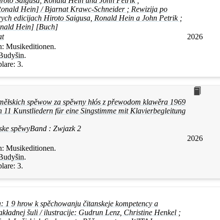
roto Saigusa, Ronald Hein und John Petrik ;
onald Hein] / Bjarnat Krawc-Schneider ; Rewizija po
rych edicijach Hiroto Saigusa, Ronald Hein a John Petrik ;
nald Hein] [Buch]
at
2026
n:
Musikeditionen.
Budyšin
.
lare:
3.
měłskich spěwow za spěwny hłós z přewodom klawěra 1969
11 Kunstliedern für eine Singstimme mit Klavierbegleitung
ske spěwy
Band :
Zwjazk 2
2026
n:
Musikeditionen.
Budyšin
.
lare:
3.
: 1 9 hrow k spěchowanju čitanskeje kompetency a
kładnej šuli / ilustracije: Gudrun Lenz, Christine Henkel ;