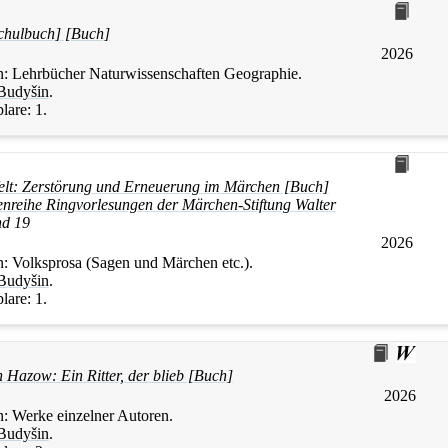
Schulbuch] [Buch]
2026
n:
Lehrbücher Naturwissenschaften Geographie.
Budyšin
.
lare:
1.
elt: Zerstörung und Erneuerung im Märchen [Buch]
tenreihe Ringvorlesungen der Märchen-Stiftung Walter
d 19
2026
n:
Volksprosa (Sagen und Märchen etc.).
Budyšin
.
lare:
1.
Hazow: Ein Ritter, der blieb [Buch]
2026
n:
Werke einzelner Autoren.
Budyšin
.