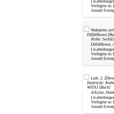
Lit.abteilunge
Verfügbar in:
Anzahl Exemp
Wuknjemy serb
Dźědźikowa [Bu
Reihe:
Serbšć
Dźědźikowa, A
Lit.abteilunge
Verfügbar in:
Anzahl Exemp
Lutk: 2. Źěłow
Ilustracije: Ka
WITAJ [Buch]
Ješcyna, Han
Lit.abteilunge
Verfügbar in:
Anzahl Exemp