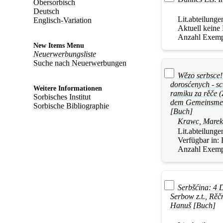
Obersorbisch
Deutsch
Lit.abteilunge
Englisch-Variation
Aktuell keine
Anzahl Exemp
New Items Menu
Neuerwerbungsliste
Suche nach Neuerwerbungen
Wězo serbsce!
dorosćenych - s
Weitere Informationen
ramiku za rěče 
Sorbisches Institut
dem Gemeinsmen
Sorbische Bibliographie
[Buch]
Krawc, Marek
Lit.abteilunge
Verfügbar in:
Anzahl Exemp
Serbšćina: 4 
Serbow z.t., Rěč
Hanuš [Buch]