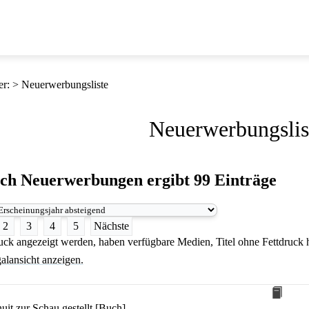
er
:
Neuerwerbungsliste
Neuerwerbungslis
ach
Neuerwerbungen
ergibt
99
Einträge
2
3
4
5
Nächste
druck angezeigt werden, haben verfügbare Medien, Titel ohne Fettdruck
alansicht anzeigen.
uit zur Schau gestellt [Buch]