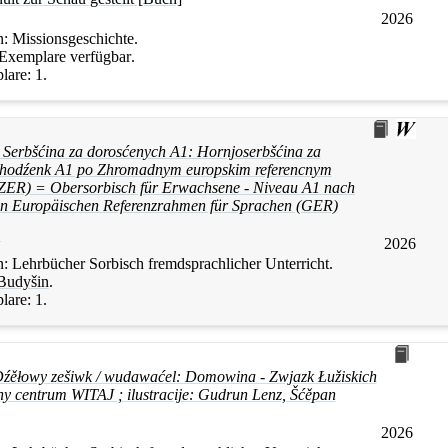
2026
n:
Missionsgeschichte.
 Exemplare verfügbar
.
lare:
1.
 Serbšćina za dorosćenych A1: Hornjoserbšćina za
chodźenk A1 po Zhromadnym europskim referencnym
(ZER) = Obersorbisch für Erwachsene - Niveau A1 nach
 Europäischen Referenzrahmen für Sprachen (GER)
2026
n:
Lehrbücher Sorbisch fremdsprachlicher Unterricht.
Budyšin
.
lare:
1.
Dźěłowy zešiwk / wudawaćel: Domowina - Zwjazk Łužiskich
ny centrum WITAJ ; ilustracije: Gudrun Lenz, Šćěpan
2026