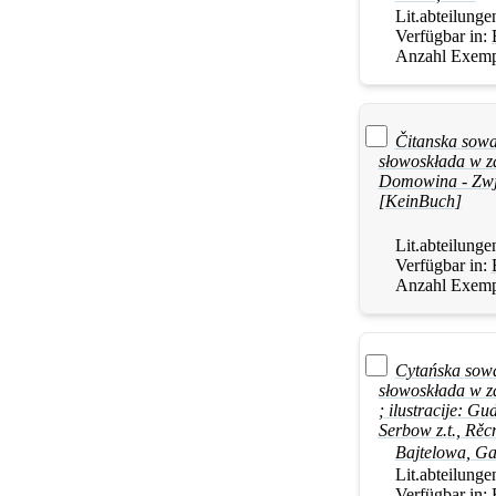
Lit.abteilunge
Verfügbar in:
Anzahl Exemp
Čitanska sowa
słowoskłada w za
Domowina - Zwja
[KeinBuch]
Lit.abteilunge
Verfügbar in:
Anzahl Exemp
Cytańska sowa
słowoskłada w za
; ilustracije: 
Serbow z.t., Rě
Bajtelowa, Ga
Lit.abteilunge
Verfügbar in: