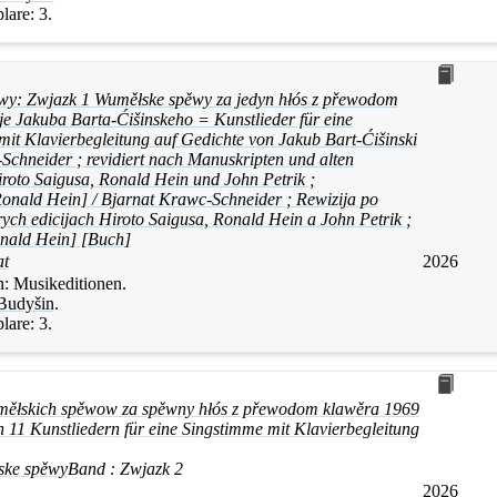
lare:
3.
y: Zwjazk 1 Wuměłske spěwy za jedyn hłós z přewodom
e Jakuba Barta-Ćišinskeho = Kunstlieder für eine
it Klavierbegleitung auf Gedichte von Jakub Bart-Ćišinski
Schneider ; revidiert nach Manuskripten und alten
roto Saigusa, Ronald Hein und John Petrik ;
onald Hein] / Bjarnat Krawc-Schneider ; Rewizija po
rych edicijach Hiroto Saigusa, Ronald Hein a John Petrik ;
nald Hein] [Buch]
at
2026
n:
Musikeditionen.
Budyšin
.
lare:
3.
měłskich spěwow za spěwny hłós z přewodom klawěra 1969
11 Kunstliedern für eine Singstimme mit Klavierbegleitung
ske spěwy
Band :
Zwjazk 2
2026