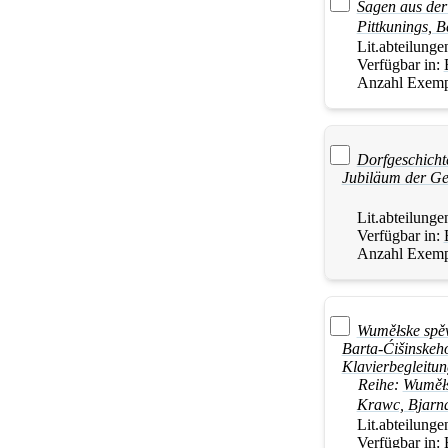
Sagen aus der
Pittkunings, 
Lit.abteilunge
Verfügbar in:
Anzahl Exemp
Dorfgeschicht
Jubiläum der Ge
Lit.abteilunge
Verfügbar in:
Anzahl Exemp
Wuměłske spěw
Barta-Ćišinskeh
Klavierbegleitun
Reihe:
Wuměł
Krawc, Bjarn
Lit.abteilunge
Verfügbar in: