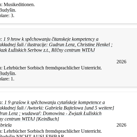
n:
Musikeditionen.
Budyšin
.
lare:
3.
: 1 9 hrow k spěchowanju čitanskeje kompetency a
kładnej šuli / ilustracije: Gudrun Lenz, Christine Henkel ;
zk Łužiskich Serbow z.t., Rěčny centrum WITAJ
2026
n:
Lehrbücher Sorbisch fremdsprachlicher Unterricht.
Budyšin
.
lare:
1.
: 1 9 graśow k spěchowanju cytańskeje kompetence a
kładnej šuli / Awtorki: Gabriela Bajtelowa [und 5 weitere]
Gudrun Lenz ; wudawaŕ: Domowina - Zwjazk Łužiskich
cny centrum WITAJ [KeinBuch]
briela
2026
n:
Lehrbücher Sorbisch fremdsprachlicher Unterricht.
Budyšin
NICHT AUSLEIHBAR
.