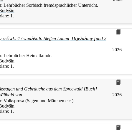
n:
Lehrbücher Sorbisch fremdsprachlicher Unterricht.
Budyšin
.
lare:
1.
y zešiwk: 4 / wudźěłali: Steffen Lamm, Drježdźany [und 2
2026
n:
Lehrbücher Heimatkunde.
Budyšin
.
lare:
1.
lkssagen und Gebräuche aus dem Spreewald [Buch]
Wilibald von
2026
n:
Volksprosa (Sagen und Märchen etc.).
Budyšin
.
lare:
1.