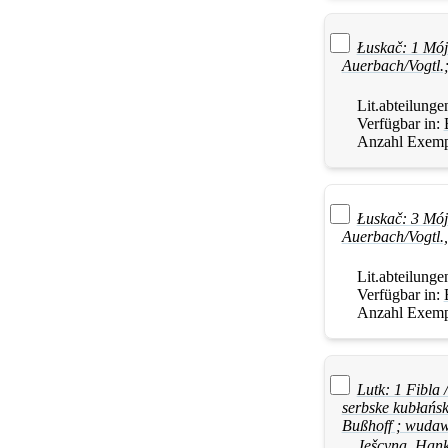
Łuskač: 1 Mój
Auerbach/Vogtl.;
Lit.abteilunge
Verfügbar in:
Anzahl Exemp
Łuskač: 3 Mój
Auerbach/Vogtl.
Lit.abteilunge
Verfügbar in:
Anzahl Exemp
Lutk: 1 Fibla
serbske kubłańsk
Bußhoff ; wuda
Ješcyna, Han