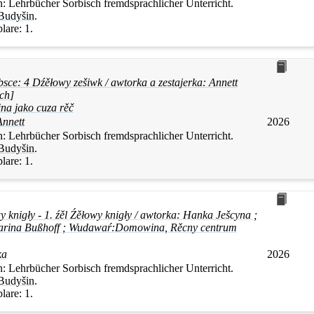
n:
Lehrbücher Sorbisch fremdsprachlicher Unterricht.
Budyšin
.
lare:
1.
sce: 4 Dźěłowy zešiwk / awtorka a zestajerka: Annett
ch]
ina jako cuza rěč
nnett
2026
n:
Lehrbücher Sorbisch fremdsprachlicher Unterricht.
Budyšin
.
lare:
1.
y knigły - 1. źěl Źěłowy knigły / awtorka: Hanka Ješcyna ;
tharina Bußhoff ; Wudawaŕ:Domowina, Rěcny centrum
ka
2026
n:
Lehrbücher Sorbisch fremdsprachlicher Unterricht.
Budyšin
.
lare:
1.