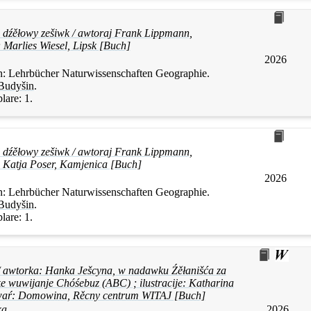
 dźěłowy zešiwk / awtoraj Frank Lippmann,
 Marlies Wiesel, Lipsk [Buch]
2026
n:
Lehrbücher Naturwissenschaften Geographie.
Budyšin
.
lare:
1.
 dźěłowy zešiwk / awtoraj Frank Lippmann,
, Katja Poser, Kamjenica [Buch]
2026
n:
Lehrbücher Naturwissenschaften Geographie.
Budyšin
.
lare:
1.
 / awtorka: Hanka Ješcyna, w nadawku Źěłanišća za
e wuwijanje Chóśebuz (ABC) ; ilustracije: Katharina
waŕ: Domowina, Rěcny centrum WITAJ [Buch]
ka
2026