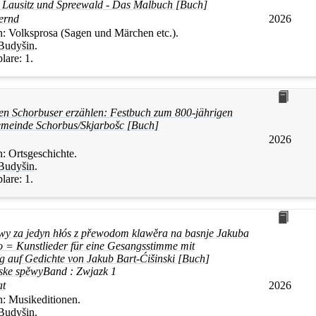
 Lausitz und Spreewald - Das Malbuch [Buch]
Bernd
2026
n:
Volksprosa (Sagen und Märchen etc.).
Budyšin
.
lare:
1.
en Schorbuser erzählen: Festbuch zum 800-jährigen
meinde Schorbus/Skjarbošc [Buch]
2026
n:
Ortsgeschichte.
Budyšin
.
lare:
1.
y za jedyn hłós z přewodom klawěra na basnje Jakuba
o = Kunstlieder für eine Gesangsstimme mit
g auf Gedichte von Jakub Bart-Ćišinski [Buch]
ske spěwy
Band :
Zwjazk 1
at
2026
n:
Musikeditionen.
Budyšin
.