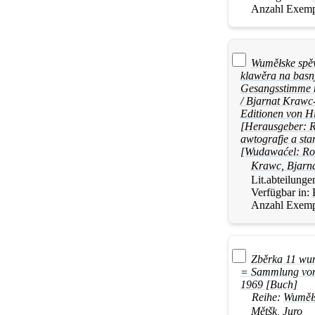
Anzahl Exemp
Wuměłske spěw
klawěra na basnj
Gesangsstimme m
/ Bjarnat Krawc-
Editionen von Hi
[Herausgeber: R
awtografje a sta
[Wudawaćel: Ro
Krawc, Bjarn
Lit.abteilunge
Verfügbar in:
Anzahl Exemp
Zběrka 11 wu
= Sammlung von 
1969 [Buch]
Reihe:
Wuměł
Mětšk, Juro