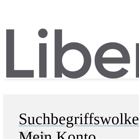
Suchbegriffswolk
Mein Konto