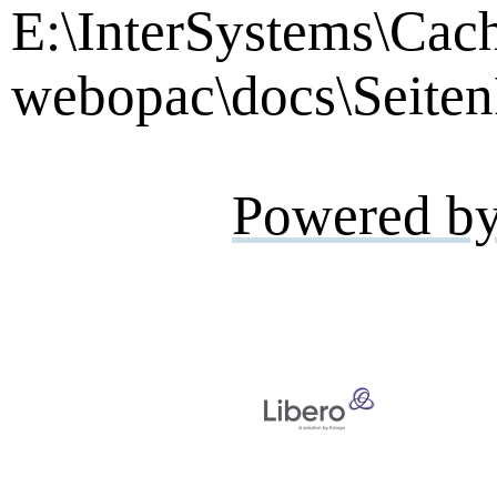
E:\InterSystems\Cac
webopac\docs\Seiten
Powered b