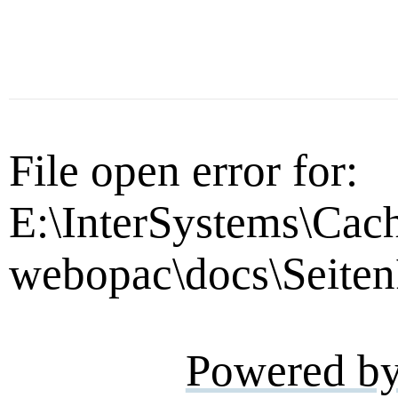
File open error for:
E:\InterSystems\Cac
webopac\docs\Seiten
Powered b