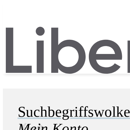
Suchbegriffswolk
Mein Konto