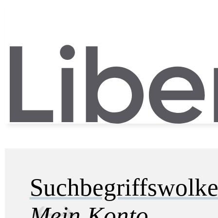
Suchbegriffswolk
Mein Konto