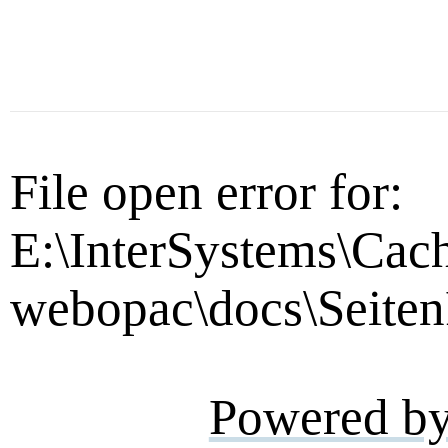
File open error for:
E:\InterSystems\Cac
webopac\docs\Seiten
Powered b