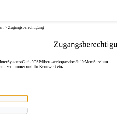
er
:
Zugangsberechtigung
Zugangsberechtig
E:\InterSystems\Cache\CSP\libero-webopac\docs\hilfeMemServ.htm
Benutzernummer und Ihr Kennwort ein.