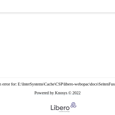
n error for: E:\InterSystems\Cache\CSP\libero-webopac\docs\SeitenFus
Powered by Knosys © 2022