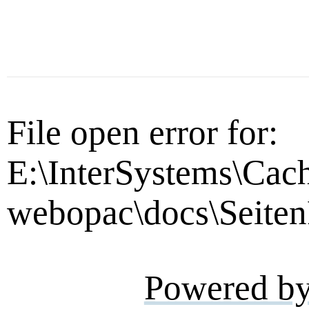
File open error for:
E:\InterSystems\Cac
webopac\docs\Seiten
Powered b