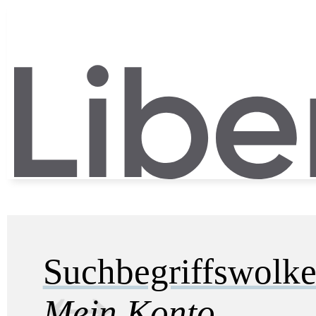
Suchbegriffswolk
Mein Konto