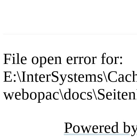
File open error for:
E:\InterSystems\Cac
webopac\docs\Seiten
Powered b