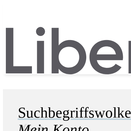
Suchbegriffswolk
Mein Konto