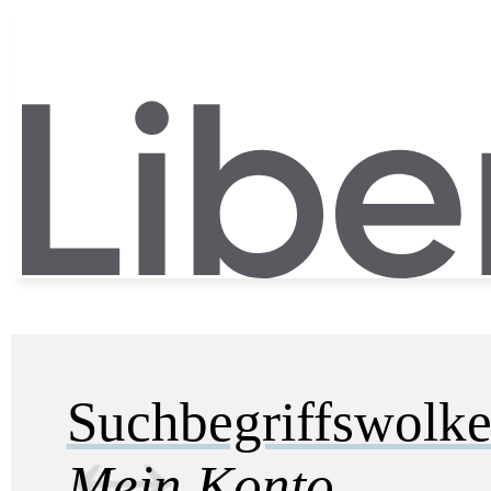
Suchbegriffswolk
Mein Konto