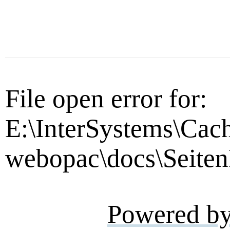
File open error for:
E:\InterSystems\Cac
webopac\docs\Seiten
Powered b