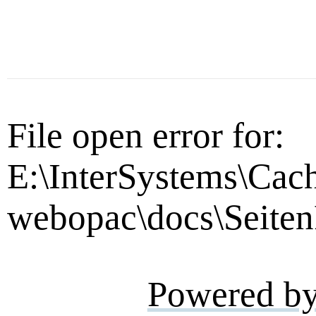
File open error for:
E:\InterSystems\Cac
webopac\docs\Seiten
Powered b