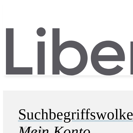
Suchbegriffswolk
Mein Konto