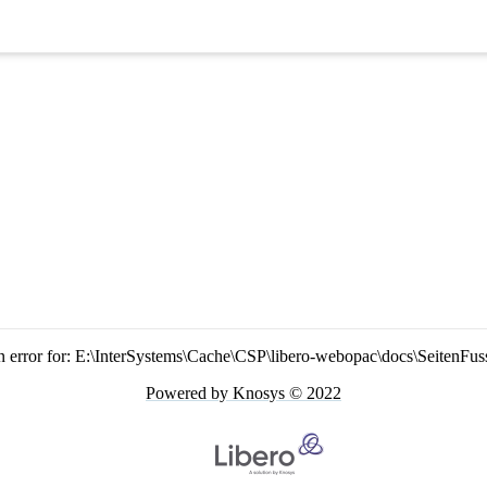
n error for: E:\InterSystems\Cache\CSP\libero-webopac\docs\SeitenFus
Powered by Knosys © 2022