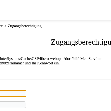
er
:
Zugangsberechtigung
Zugangsberechtig
E:\InterSystems\Cache\CSP\libero-webopac\docs\hilfeMemServ.htm
Benutzernummer und Ihr Kennwort ein.