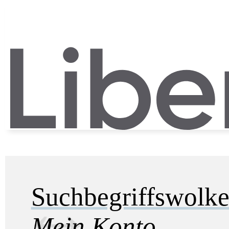
Suchbegriffswolk
Mein Konto