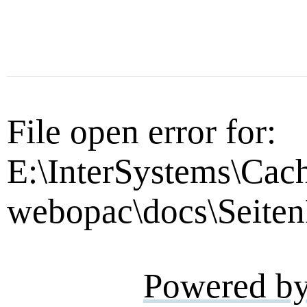
File open error for:
E:\InterSystems\Cac
webopac\docs\Seiten
Powered b