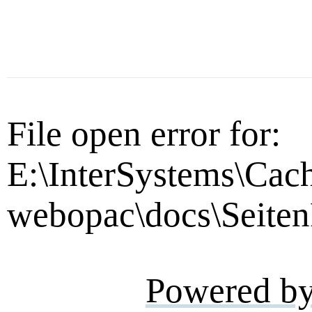
File open error for:
E:\InterSystems\Cac
webopac\docs\Seiten
Powered b