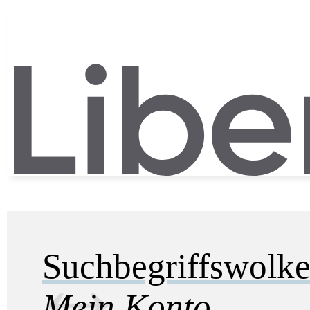
Suchbegriffswolk
Mein Konto