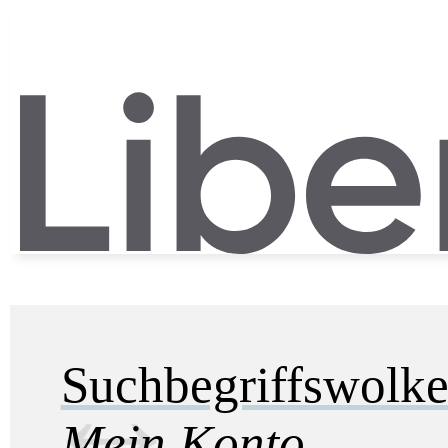
Suchbegriffswolk
Mein Konto