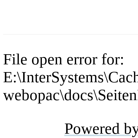
File open error for:
E:\InterSystems\Cac
webopac\docs\Seiten
Powered b