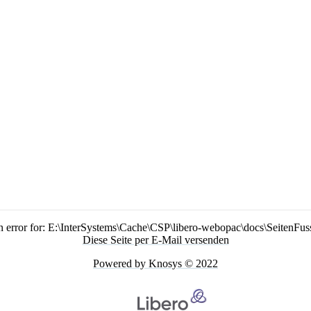
n error for: E:\InterSystems\Cache\CSP\libero-webopac\docs\SeitenFus
Diese Seite per E-Mail versenden
Powered by Knosys © 2022