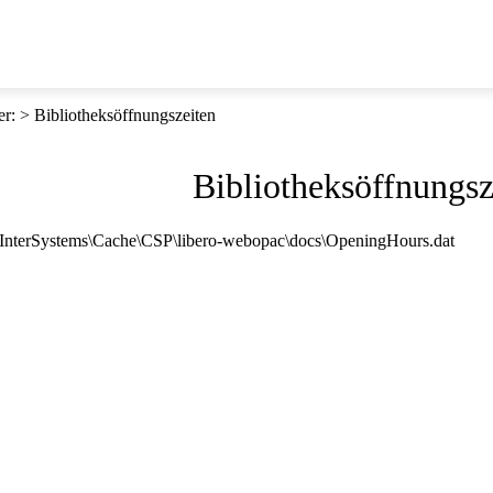
er
:
Bibliotheksöffnungszeiten
Bibliotheksöffnungsz
E:\InterSystems\Cache\CSP\libero-webopac\docs\OpeningHours.dat