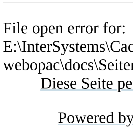
File open error for:
E:\InterSystems\Ca
webopac\docs\Seite
Diese Seite p
Powered b