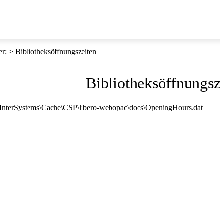
er
:
Bibliotheksöffnungszeiten
Bibliotheksöffnungsz
E:\InterSystems\Cache\CSP\libero-webopac\docs\OpeningHours.dat