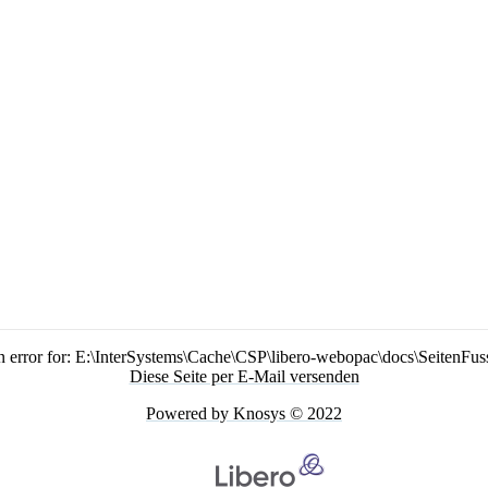
n error for: E:\InterSystems\Cache\CSP\libero-webopac\docs\SeitenFus
Diese Seite per E-Mail versenden
Powered by Knosys © 2022