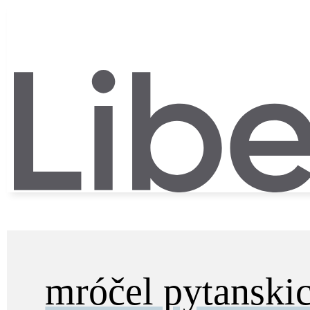
mróčel pytanski