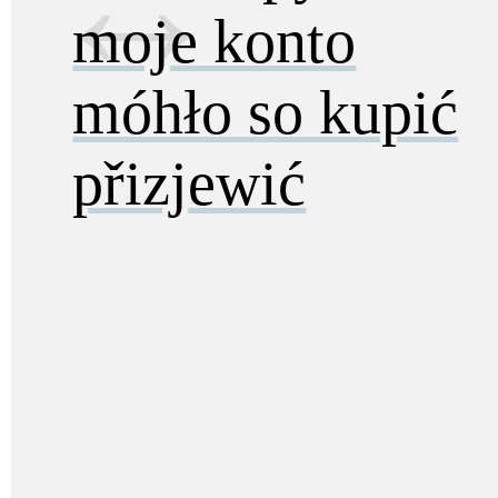
moje konto
móhło so kupić
přizjewić