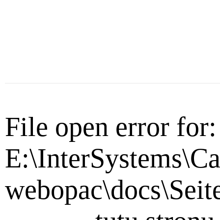
File open error for:
E:\InterSystems\Ca
webopac\docs\Seit