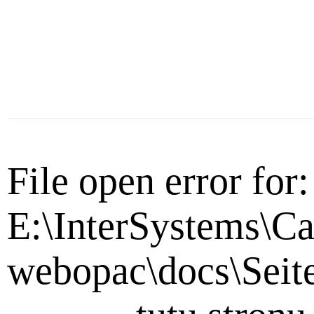
File open error for:
E:\InterSystems\Ca
webopac\docs\Seit