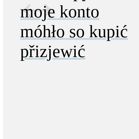
moje konto
móhło so kupić
přizjewić