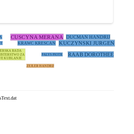
CUSCYNA MERANA
DUCMAN HANDRIJ
A
KUCZYNSKI JURGEN
KRAWC KRESCAN
ST
TERSKA RADA
RAAB DOROTHEE
ISTERSTWO ZA
PALYS PIOTR
E KUBLANJE
ZEJLER HANDRIJ
sText.dat