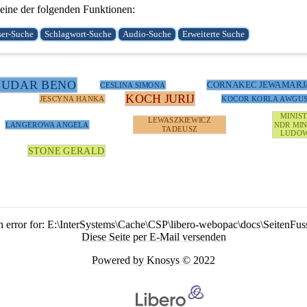
ine der folgenden Funktionen:
BUDAR BENO
CORNAKEC JEWAMARJ
CESLINA SIMONA
KOCH JURIJ
JESCYNA HANKA
KOCOR KORLA AWGU
MINIS
LEWASZKIEWICZ
LANGEROWA ANGELA
NDR MIN
TADEUSZ
LUDOW
STONE GERALD
n error for: E:\InterSystems\Cache\CSP\libero-webopac\docs\SeitenFus
Diese Seite per E-Mail versenden
Powered by Knosys © 2022