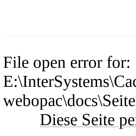
File open error for:
E:\InterSystems\Ca
webopac\docs\Seite
Diese Seite p