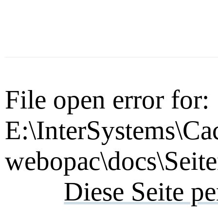
File open error for:
E:\InterSystems\Ca
webopac\docs\Seite
Diese Seite p