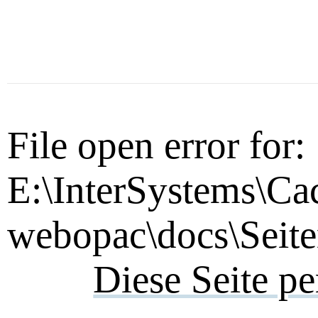
File open error for:
E:\InterSystems\Ca
webopac\docs\Seite
Diese Seite p