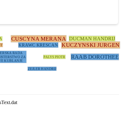
CUSCYNA MERANA
DUCMAN HANDRIJ
A
KUCZYNSKI JURGEN
KRAWC KRESCAN
ST
TERSKA RADA
RAAB DOROTHEE
ISTERSTWO ZA
PALYS PIOTR
E KUBLANJE
ZEJLER HANDRIJ
sText.dat