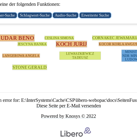
ine der folgenden Funktionen:
BUDAR BENO
CORNAKEC JEWAMARJ
CESLINA SIMONA
KOCH JURIJ
JESCYNA HANKA
KOCOR KORLA AWGU
MINIS
LEWASZKIEWICZ
LANGEROWA ANGELA
NDR MIN
TADEUSZ
LUDOW
STONE GERALD
n error for: E:\InterSystems\Cache\CSP\libero-webopac\docs\SeitenFus
Diese Seite per E-Mail versenden
Powered by Knosys © 2022