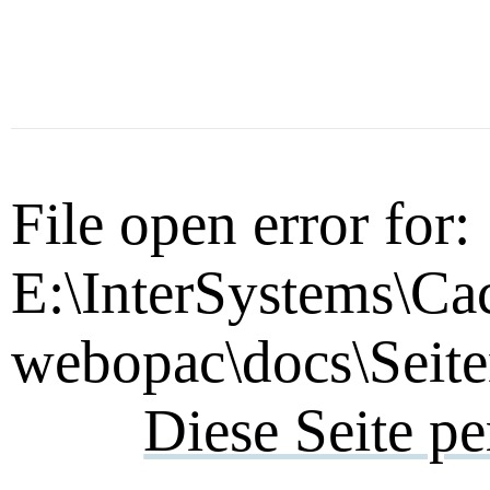
File open error for:
E:\InterSystems\Ca
webopac\docs\Seite
Diese Seite p