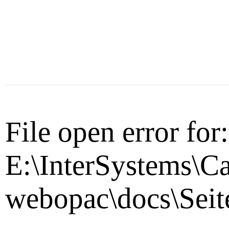
File open error for:
E:\InterSystems\C
webopac\docs\Seit