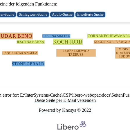
ine der folgenden Funktionen:
BUDAR BENO
CORNAKEC JEWAMARJ
CESLINA SIMONA
KOCH JURIJ
JESCYNA HANKA
KOCOR KORLA AWGU
MINIS
LEWASZKIEWICZ
LANGEROWA ANGELA
NDR MIN
TADEUSZ
LUDOW
STONE GERALD
n error for: E:\InterSystems\Cache\CSP\libero-webopac\docs\SeitenFus
Diese Seite per E-Mail versenden
Powered by Knosys © 2022