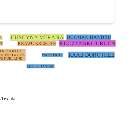
CUSCYNA MERANA
DUCMAN HANDRIJ
A
KUCZYNSKI JURGEN
KRAWC KRESCAN
ST
TERSKA RADA
RAAB DOROTHEE
ISTERSTWO ZA
PALYS PIOTR
E KUBLANJE
ZEJLER HANDRIJ
sText.dat