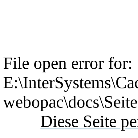
File open error for:
E:\InterSystems\Ca
webopac\docs\Seite
Diese Seite p