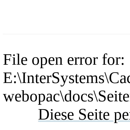
File open error for:
E:\InterSystems\Ca
webopac\docs\Seite
Diese Seite p