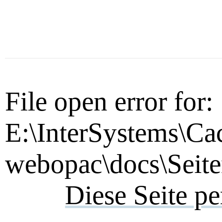
File open error for:
E:\InterSystems\Ca
webopac\docs\Seite
Diese Seite p