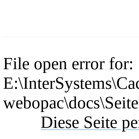
File open error for:
E:\InterSystems\Ca
webopac\docs\Seite
Diese Seite p