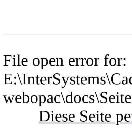
File open error for:
E:\InterSystems\Ca
webopac\docs\Seite
Diese Seite p