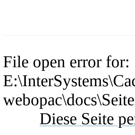
File open error for:
E:\InterSystems\Ca
webopac\docs\Seite
Diese Seite p