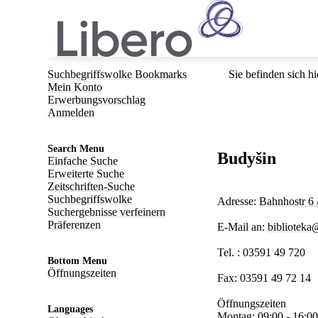
Suchbegriffswolke Bookmarks
Sie befinden sich hi
Mein Konto
Erwerbungsvorschlag
Anmelden
Search Menu
Budyšin
Einfache Suche
Erweiterte Suche
Zeitschriften-Suche
Suchbegriffswolke
Adresse:
Bahnhostr 6
Suchergebnisse verfeinern
Präferenzen
E-Mail an:
biblioteka@
Tel. :
03591 49 720
Bottom Menu
Öffnungszeiten
Fax:
03591 49 72 14
Öffnungszeiten
Languages
Montag: 09:00 - 16:00