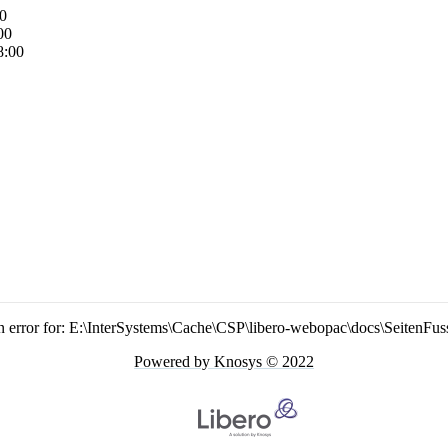
00
00
8:00
n error for: E:\InterSystems\Cache\CSP\libero-webopac\docs\SeitenFus
Powered by Knosys © 2022