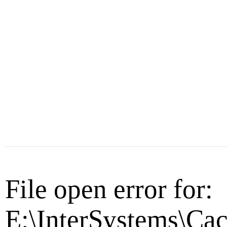
File open error for:
E:\InterSystems\Cac