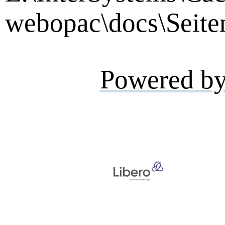
webopac\docs\Seite
Powered b