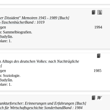
euer Dissident" Memoiren 1945 - 1989 [Buch]
-Taschenbücher
Band :
1019
rgen
1994
n:
Sammelbiografien.
Budyšin
.
lare:
1.
s Alltags des deutschen Volkes: nach Nachträgliche
]
rgen
1985
n:
Soziologie.
Budyšin
.
lare:
1.
unkturforscher: Erinnerungen und Erfahrungen [Buch]
ch für Wirtschaftsgeschichte Sonderband
Band :
1984