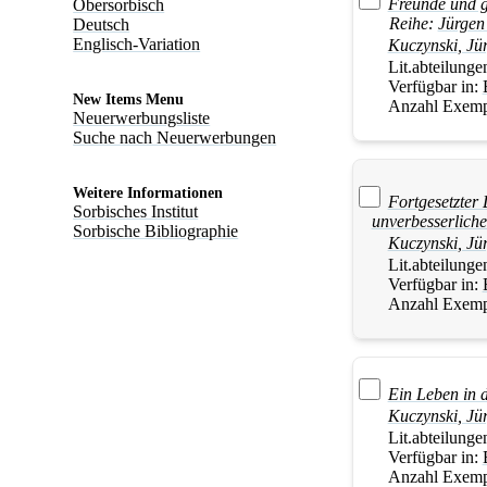
Freunde und 
Obersorbisch
Reihe:
Jürgen
Deutsch
Englisch-Variation
Kuczynski
,
Jü
Lit.abteilunge
Verfügbar in:
New Items Menu
Anzahl Exemp
Neuerwerbungsliste
Suche nach Neuerwerbungen
Weitere Informationen
Fortgesetzter
Sorbisches Institut
unverbesserlich
Sorbische Bibliographie
Kuczynski
,
Jü
Lit.abteilunge
Verfügbar in:
Anzahl Exemp
Ein Leben in 
Kuczynski
,
Jü
Lit.abteilunge
Verfügbar in:
Anzahl Exemp