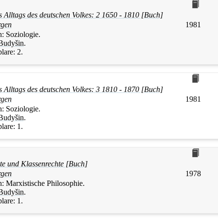
s Alltags des deutschen Volkes: 2 1650 - 1810 [Buch]
rgen
1981
n:
Soziologie.
Budyšin
.
lare:
2.
s Alltags des deutschen Volkes: 3 1810 - 1870 [Buch]
rgen
1981
n:
Soziologie.
Budyšin
.
lare:
1.
e und Klassenrechte [Buch]
rgen
1978
n:
Marxistische Philosophie.
Budyšin
.
lare:
1.