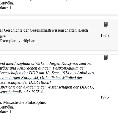
Budyšin
.
lare:
1.
er Geschichte der Gesellschaftswissenschaften [Buch]
rgen
1975
 Exemplare verfügbar
.
und interdisziplinäres Wirken: Jürgen Kuczynski zum 70.
rträge und Ansprachen auf dem Festkolloquium der
ssenschaften der DDR am 18. Sept. 1974 aus Anlaß des
 von Jürgen Kuczynski, Ordentliches Mitglied der
issenschaften der DDR [Buch]
gsberichte der Akademie der Wissenschaften der DDR G,
senschaften
Band :
1975,4
1975
n:
Marxistische Philosophie.
Budyšin
.
lare:
1.