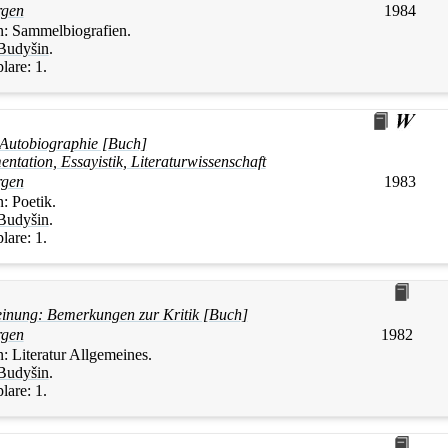
rgen
1984
n:
Sammelbiografien.
Budyšin
.
lare:
1.
Autobiographie [Buch]
tation, Essayistik, Literaturwissenschaft
rgen
1983
n:
Poetik.
Budyšin
.
lare:
1.
einung: Bemerkungen zur Kritik [Buch]
rgen
1982
n:
Literatur Allgemeines.
Budyšin
.
lare:
1.