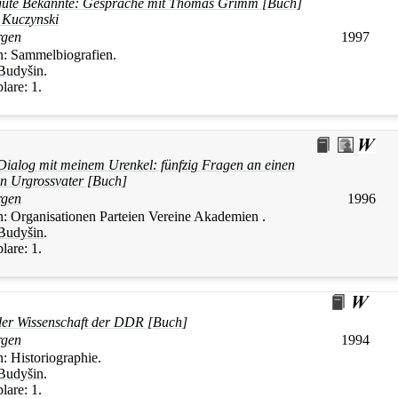
gute Bekannte: Gespräche mit Thomas Grimm [Buch]
 Kuczynski
rgen
1997
n:
Sammelbiografien.
Budyšin
.
lare:
1.
 Dialog mit meinem Urenkel: fünfzig Fragen an einen
en Urgrossvater [Buch]
rgen
1996
n:
Organisationen Parteien Vereine Akademien .
Budyšin
.
lare:
1.
der Wissenschaft der DDR [Buch]
rgen
1994
n:
Historiographie.
Budyšin
.
lare:
1.